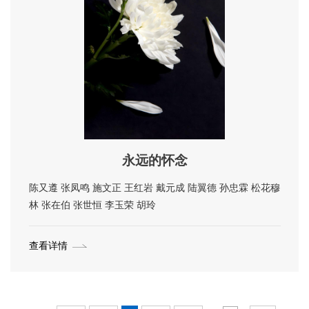
永远的怀念
陈又遵 张凤鸣 施文正 王红岩 戴元成 陆翼德 孙忠霖 松花穆
林 张在伯 张世恒 李玉荣 胡玲
查看详情