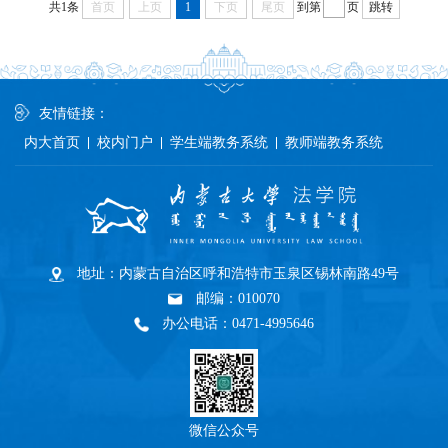
共1条
首页
上页
1
下页
尾页
到第
页
跳转
友情链接：
内大首页
校内门户
学生端教务系统
教师端教务系统
地址：内蒙古自治区呼和浩特市玉泉区锡林南路49号
邮编：010070
办公电话：0471-4995646
微信公众号