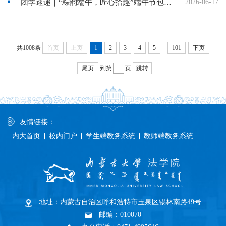
团学速递｜“粽韵端午，匠心拾趣”端午节包粽子主题实践活动
2026-06-17
...
共1008条
首页
上页
1
2
3
4
5
101
下页
尾页
到第
页
跳转
友情链接：
内大首页
校内门户
学生端教务系统
教师端教务系统
地址：内蒙古自治区呼和浩特市玉泉区锡林南路49号
邮编：010070