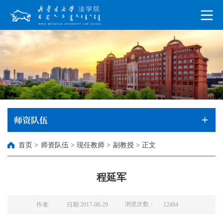
师资队伍
首页
>
师资队伍
>
现任教师
>
副教授
>
正文
程延军
浏览次数：
作者:
日期:2017-08-29
12494