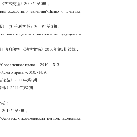
学术交流》2008年第6期；
ия :сходства и различия//Право и политика.
报》（社会科学版）
2009年第6期；
ого настоящего – к российскому будущему //
报刊复印资料《法学文摘》
2010
年第
2
期转载；
；
Современное право. – 2010. - № 3
ского права. -2010. - № 9.
法论丛》
2011年第1期；
学报》
2011年第2期；
第2期；
012年第3期；
/Азиатско-тихоокеанский регион: экономика,