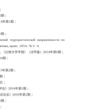
；
第2期；
014年第1期；
第1期；
лений террористической направленности по
ика, право. -2014.- № 3 - 4.
《云南大学学报》（法学版）2014年第6期；
24期；
5年第2期；
0期；
2日；
评论》
2016年第1期；
论丛》2016年第2期；
第6期；
；