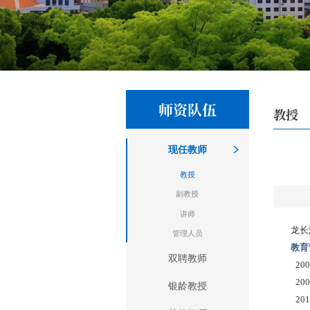
师资队伍
教授
现任教师
教授
副教授
讲师
龙长
管理人员
教育
双聘教师
2
2
银龄教授
2