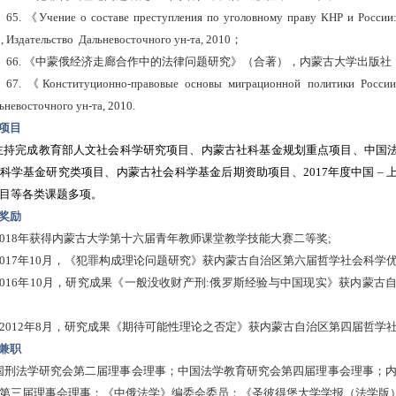
65.
《
Учение о составе преступления по уголовному праву КНР и России:
）
, Издательство Дальневосточного ун-та, 2010；
66.
《中蒙俄经济走廊合作中的法律问题研究》（合著），内蒙古大学出版社
67.
《
Конституционно-правовые основы миграционной политики 
невосточного ун-та, 2010.
项目
主持完成教育部人文社会科学研究项目、内蒙古社科基金规划重点项目、中国
科学基金研究类项目、内蒙古社会科学基金后期资助项目、2017年度中国 –
目等各类课题多项。
奖励
2018年
获得内蒙古大学第十六届青年教师课堂教学技能大赛二等奖;
017
年
10
月
，《犯罪构成理论问题研究》
获内蒙古自治区第六届哲学社会科学优
 2016年10月
，研究成果《一般没收财产刑
:俄罗斯经验与中国现实》
获内蒙古
2012年8月
，研究成果《期待可能性理论之否定》获内蒙古自治区第四届哲学
兼职
国刑法学研究会第二届理事会理事；
中国法学教育研究会第四届理事会理事；内
第三届理事会理事；
《中俄法学》编委会委员；
《圣彼得堡大学学报（法学版