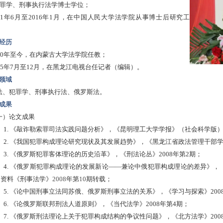
罪学、刑事执行法学博士学位；
011年6月至2016年1月，在中国人民大学法学院从事博士后研究工
经历
010年至今，在内蒙古大学法学院任教；
005年7月至12月，在黑龙江电视台任记者（编辑）。
领域
法、犯罪学、刑事执行法、俄罗斯法。
成果
一）论文成果
1.
《敲诈勒索罪司法实践问题分析》，《昆明理工大学学报》（社会科学版
2.
《我国犯罪构成理论研究现状及其发展趋势》，《黑龙江省政法管理干部
3.
《俄罗斯犯罪客体理论的历史沿革》，《刑法论丛》
2008年第2期；
4.
《俄罗斯犯罪构成理论的发展新论
——兼论中俄犯罪构成理论的差异》，《
印资料《刑事法学》
2008
年第
10
期转载；
5.
《论中国刑事立法同苏俄、俄罗斯刑事立法的关系》，《学习与探索》
20
6.
《论俄罗斯联邦刑法人道原则》，《当代法学》
2008年第4期；
7.
《俄罗斯刑法理论上关于犯罪构成结构的争议性问题》，《北方法学》
20