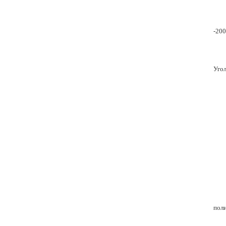
-200
Угол
поли