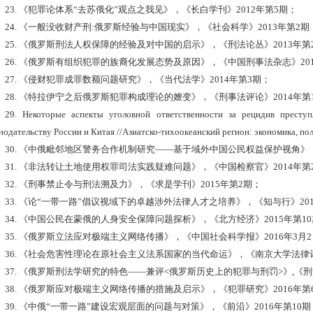
23.
《犯罪论体系
“去苏俄化”观点之我见》，《长白学刊》2012年第5期；
24.
《一般没收财产刑
:俄罗斯经验与中国现实》，《社会科学》2013年第2期
25.
《俄罗斯刑法人权保障的经验及对中国的启示》，《刑法论丛》
2013年
26.
《俄罗斯有组织犯罪的族裔化发展态势及原因》，《中国刑事法杂志》
2
27.
《侵财犯罪成罪数额问题研究》，《当代法学》
2014年第3期；
28.
《特拉伊宁之后俄罗斯犯罪构成理论的嬗变》，《刑事法评论》
2014年
29.
Некоторые аспекты уголовной ответственности за рецидив преступ
нодательству России и Китая //Азиатско-тихоокеанский регион: экономика, полит
30.
《中俄毗邻地区警务合作机制研究
——基于域外中国公民权益保护视角》，
31.
《非法转让土地使用权罪司法实践疑难问题》，《中国检察官》
2014年第
32.
《刑事禁止令与刑法溯及力》，《求是学刊》
2015年第2期；
33.
《论
“一带一路”倡议视域下的卓越涉外法律人才之培养》，《知与行》201
34.
《中国公民在蒙俄的人身安全保障问题探析》，《北方经济》
2015年第1
35.
《俄罗斯立法应对极端主义网络传播》，《中国社会科学报》
2016年3月
36.
《社会危害性理论在原社会主义法系国家的当代命运》，《南京大学法律
37.
《俄罗斯刑法学研究的特色
——兼评<俄罗斯历史上的犯罪与刑罚>》,《刑法
38.
《俄罗斯应对极端主义网络传播的措施及启示》，《犯罪研究》
2016年
39.
《中俄
“一带一路”建设宏观层面的问题与对策》，《前沿》2016年第10期