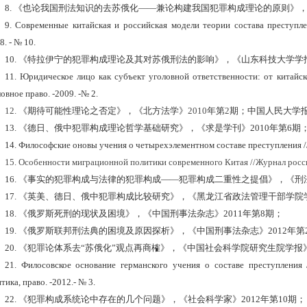
8.
《也论我国刑法知识的去苏俄化
——兼论构建我国犯罪构成理论的原则》，《
9.
Современные китайская и российская модели теории состава преступлен
8. - № 10.
10.
《特拉伊宁的犯罪构成理论及其对苏俄刑法的影响》，《山东科技大学学
11.
Юридическое лицо как субъект уголовной ответственности: от китайск
овное право. -2009. -№ 2.
12.
《期待可能性理论之否定》，《北方法学》
2010
年第
2
期；中国人民大学
13.
《德日、俄中犯罪构成理论哲学基础研究》，《求是学刊》
2010
年第
6
期
14.
Философские оновы учения о четырехэлементном составе преступления //
15.
Особенности миграционной политики современного Китая //Журнал россий
16.
《事实的犯罪构成与法律的犯罪构成
——
犯罪构成二重性之提倡》，《刑
17.
《英美、德日、俄中犯罪构成比较研究》，《黑龙江省政法管理干部学院
18.
《俄罗斯死刑的现状及困境》，《中国刑事法杂志》
2011年第8期；
19.
《俄罗斯联邦刑法典的困境及原因探析》，《中国刑事法杂志》
2012年
20.
《犯罪论体系去
“苏俄化”观点再商榷》，《中国社会科学院研究生院学报》2
21.
Филосовское основание германского учения о составе преступления /
тика, право. -2012.- № 3.
22.
《犯罪构成系统论中存在的几个问题》，《社会科学家》
2012年第10期；