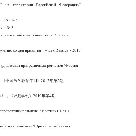
Р на территории Российской Федерации//
016. - № 9;
7. - № 2;
стремистской преступностью в России и
0-летию со дня принятия
）
// Lex Russica
.
-
2018
удничества приграничных регионов //Россия
，《中国法学教育年刊》
2017
年第
5
卷;
作》，《求是学刊》
2019
年第
4
期;
перспективы развития
// Вестник СПбГУ.
ом и экстремизмом//Юридическая наука в