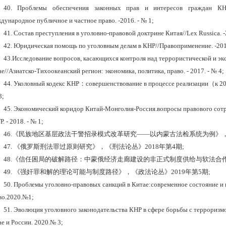
40.
Проблемы обеспечения законных прав и интересов граждан КН
дународное публичное и частное право.
-
2016. - № 1;
41.
Состав преступления в уголовно-правовой доктрине Китая//Lex Russica. -2
42.
Юридическая помощь по уголовным делам в КНР//Правоприменение.
-
201
43.
Исследование вопросов, касающихся контроля над террористической и эк
е//Азиатско-Тихоокеанский регион: экономика, политика, право. - 2017. - № 4;
44.
Уколовный кодекс КНР
：
совершенствование в процессе реализации
（
к 2
3;
45. Экономический коридор Китай-Монголия-Россия.вопросы правового сотр
Р
.
-
2018.
-
№
1;
46.
《民族地区基层政法干警招录模式改革研究——以内蒙古法检系统为例》
47. 《俄罗斯刑法罪过原则研究》，《刑法论丛》
2018
年第
4
期;
48.《信任困局的破解路径：中蒙俄经济走廊建设的非正式制度供给与软法合
49. 《强奸罪和解的理论可能与制度路径》，《政法论丛》
2019
年第
5
期;
50.
Проблемы уголовно-правовых санкций в Китае:современное состояние и 
во.2020.№1;
51. Эволюция уголовного законодательства КНР в сфере борьбы с терроризм
е и России. 2020.№ 3;