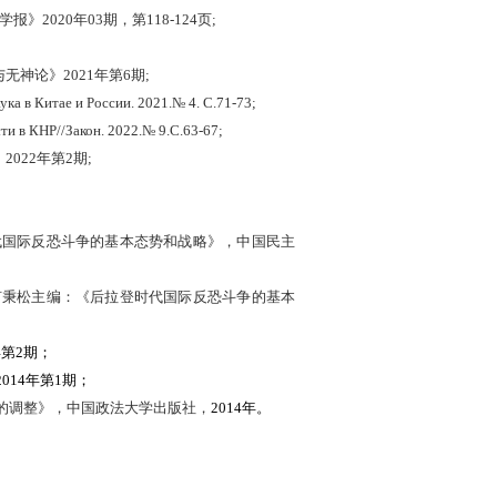
学报》
2020
年
03
期，第
118-124
页;
与无神论》
2021
年第
6
期;
ука в Китае и России. 2021.№ 4. С.71-73
;
ти в КНР//Закон. 2022.№ 9.С.63-67;
》
2
022
年第
2
期;
代国际反恐斗争的基本态势和战略》，中国民主
何秉松主编：《后拉登时代国际反恐斗争的基本
年第2期；
2014年第1期；
的调整》，中国政法大学出版社，
2014年。