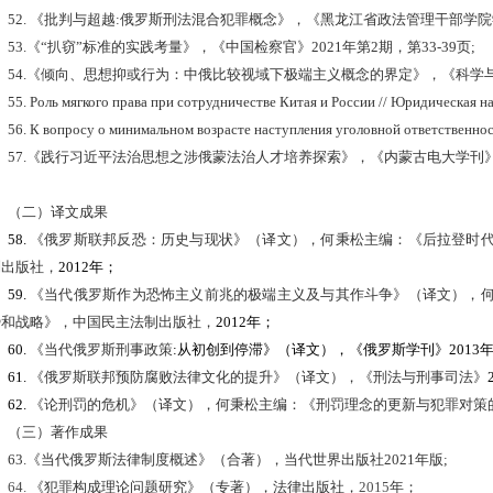
52.
《批判与超越
:
俄罗斯刑法混合犯罪概念》，《黑龙江省政法管理干部学院
53.《“扒窃”标准的实践考量》，《中国检察官》
2021
年第
2
期，第
33-39
页;
54.《倾向、思想抑或行为：中俄比较视域下极端主义概念的界定》，《科学
55. Роль мягкого права при сотрудничестве Китая и России // Юридическая на
56. К вопросу о минимальном возрасте наступления уголовной ответственнос
57.
《践行习近平法治思想之涉俄蒙法治人才培养探索》，《内蒙古电大学刊
（二）译文成果
58.
《俄罗斯联邦反恐：历史与现状》（译文），何秉松主编：《后拉登时
制出版社，
2012年；
59.
《当代俄罗斯作为恐怖主义前兆的极端主义及与其作斗争》（译文），
势和战略》，中国民主法制出版社，
2012年；
60.
《当代俄罗斯刑事政策
:从初创到停滞》（译文），《俄罗斯学刊》2013
61.
《俄罗斯联邦预防腐败法律文化的提升》（译文），《刑法与刑事司法》
62.
《论刑罚的危机》（译文），何秉松主编：《刑罚理念的更新与犯罪对策
（三）著作成果
63.
《当代俄罗斯法律制度概述》（合著），当代世界出版社
2021
年版;
64.
《犯罪构成理论问题研究》（专著），法律出版社，
2015
年；