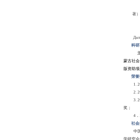
著
Даль
科研
蒙古社会
版资助项
荣誉
1.
2.
2
3.
奖；
4
．
社会
中
学研究会