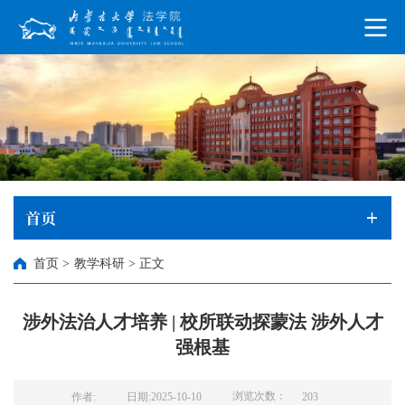
首页
首页
>
教学科研
>
正文
涉外法治人才培养 | 校所联动探蒙法 涉外人才
强根基
浏览次数：
作者:
日期:2025-10-10
203